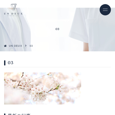
03
UN DEUX
03
03